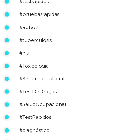
#testrapidos
#pruebasrapidas
#abbott
#tuberculosis
#hiv
#Toxicologia
#SeguridadLaboral
#TestDeDrogas
#SaludOcupacional
#TestRapidos
#diagnóstico