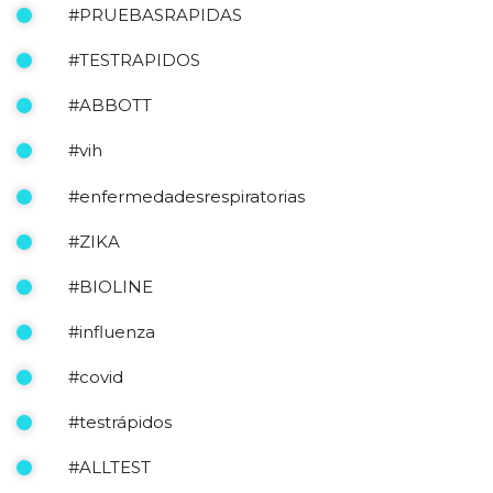
#PRUEBASRAPIDAS
#TESTRAPIDOS
#ABBOTT
#vih
#enfermedadesrespiratorias
#ZIKA
#BIOLINE
#influenza
#covid
#testrápidos
#ALLTEST