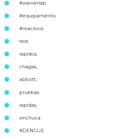
#wienerlab
#equipamiento
#reactivos
test
rapidos,
chagas,
abbott,
pruebas
rapidas,
vinchuca
#DENGUE