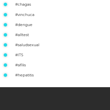
#chagas
#vinchuca
#dengue
#alltest
#saludsexual
#ITS
#sifilis
#hepatitis