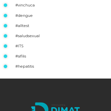
#vinchuca
#dengue
#alltest
#saludsexual
#ITS
#sifilis
#hepatitis