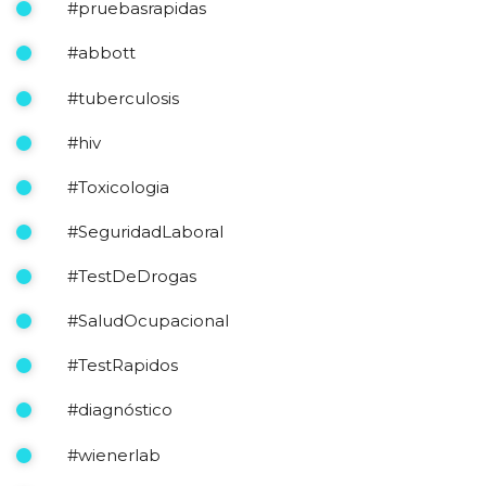
#pruebasrapidas
#abbott
#tuberculosis
#hiv
#Toxicologia
#SeguridadLaboral
#TestDeDrogas
#SaludOcupacional
#TestRapidos
#diagnóstico
#wienerlab