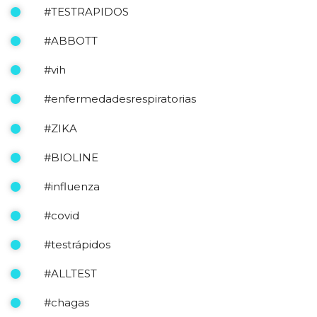
#TESTRAPIDOS
#ABBOTT
#vih
#enfermedadesrespiratorias
#ZIKA
#BIOLINE
#influenza
#covid
#testrápidos
#ALLTEST
#chagas