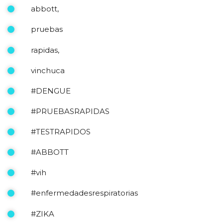
abbott,
pruebas
rapidas,
vinchuca
#DENGUE
#PRUEBASRAPIDAS
#TESTRAPIDOS
#ABBOTT
#vih
#enfermedadesrespiratorias
#ZIKA