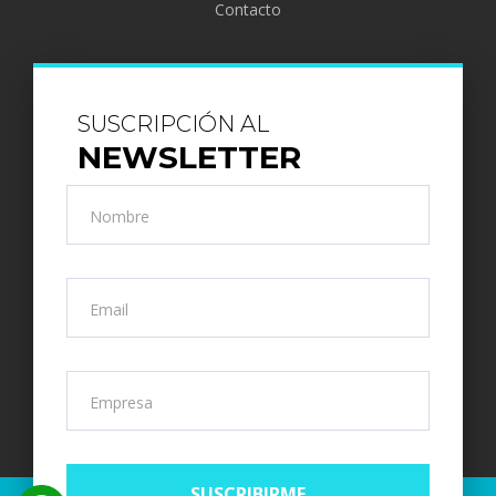
Contacto
SUSCRIPCIÓN AL
NEWSLETTER
Nombre
Email
Empresa
SUSCRIBIRME
SUSCRIBIRME