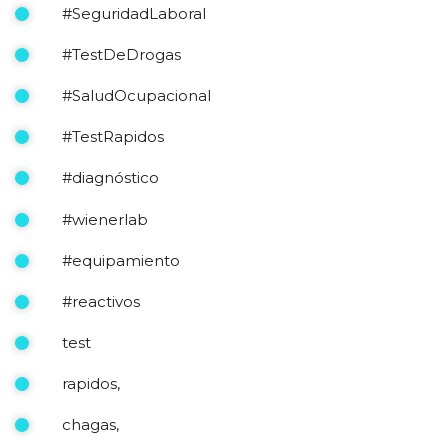
#SeguridadLaboral
#TestDeDrogas
#SaludOcupacional
#TestRapidos
#diagnóstico
#wienerlab
#equipamiento
#reactivos
test
rapidos,
chagas,