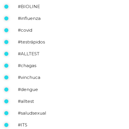
#BIOLINE
#influenza
#covid
#testrápidos
#ALLTEST
#chagas
#vinchuca
#dengue
#alltest
#saludsexual
#ITS