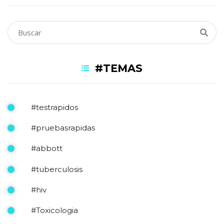
#TEMAS
#testrapidos
#pruebasrapidas
#abbott
#tuberculosis
#hiv
#Toxicologia