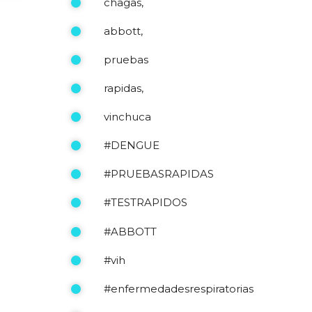
chagas,
abbott,
pruebas
rapidas,
vinchuca
#DENGUE
#PRUEBASRAPIDAS
#TESTRAPIDOS
#ABBOTT
#vih
#enfermedadesrespiratorias