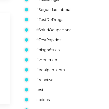
#SeguridadLaboral
#TestDeDrogas
#SaludOcupacional
#TestRapidos
#diagnóstico
#wienerlab
#equipamiento
#reactivos
test
rapidos,