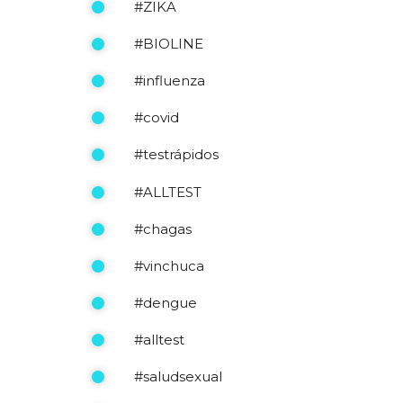
#ZIKA
#BIOLINE
#influenza
#covid
#testrápidos
#ALLTEST
#chagas
#vinchuca
#dengue
#alltest
#saludsexual