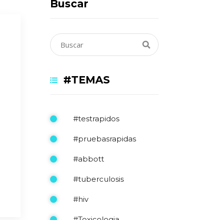
Buscar
#TEMAS
#testrapidos
#pruebasrapidas
#abbott
#tuberculosis
#hiv
#Toxicologia