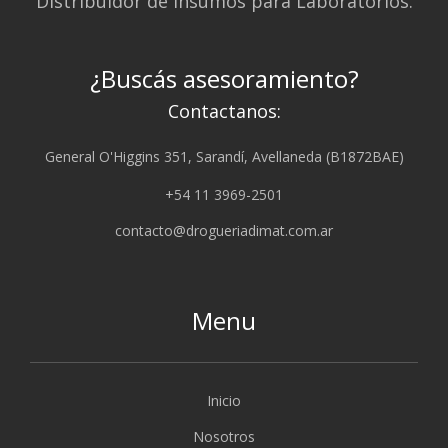
Distribuidor de Insumos para Laboratorios.
¿Buscás asesoramiento?
Contactanos:
General O'Higgins 351, Sarandí, Avellaneda (B1872BAE)
+54 11 3969-2501
contacto@drogueriadimat.com.ar
Menu
Inicio
Nosotros